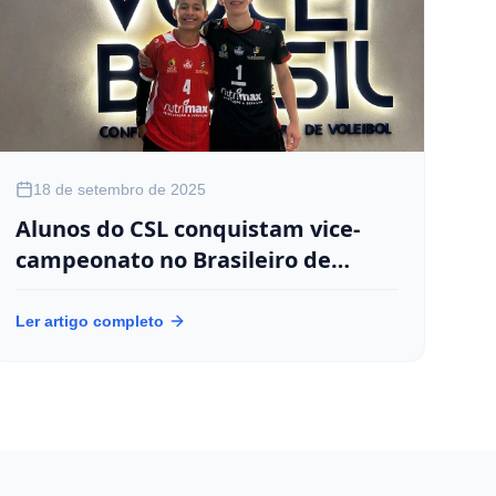
18 de setembro de 2025
Alunos do CSL conquistam vice-
CS
campeonato no Brasileiro de
Bo
Seleções Sub-16
Ler artigo completo
Ler