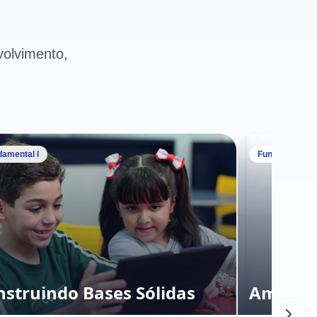
olvimento,
amental I
Fundamental II
nstruindo Bases Sólidas
Amplian