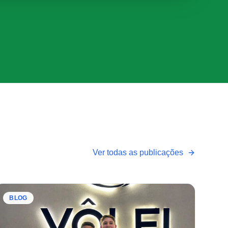
Ver todas as publicações
BLOG
BL