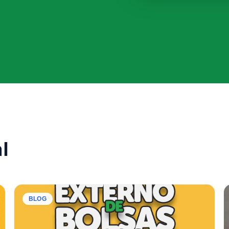
l
BLOG