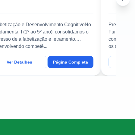
abetização e Desenvolvimento CognitivoNo
Preparação 
damental I (1º ao 5º ano), consolidamos o
Fundamental
cesso de alfabetização e letramento,
conheciment
envolvendo competê...
os alunos pa
Ver Detalhes
Página Completa
Ver D